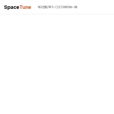
Space
Tune
/
RFS-(21)300586-UB
재고현황