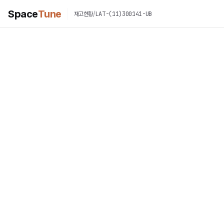
Space
Tune
/
LAT-(11)300141-UB
재고현황