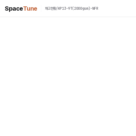
Space
Tune
/
KP13-9T(2000gsm)-NFR
재고현황