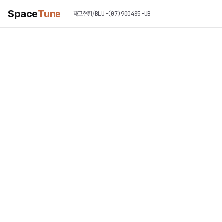
Space
Tune
/
BLU-(07)900485-UB
재고현황