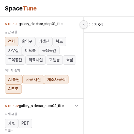
Space
Tune
‹
gallery_sidebar_step01_title
STEP 01
이미지
0
장
공간 유형
전체
출입구
리셉션
복도
사무실
미팅룸
공용공간
교육공간
의료시설
호텔룸
쇼룸
이미지 출처
AI 룸씬
시공 사진
제조사 공식
AI포토
gallery_sidebar_step02_title
STEP 02
자재 유형
카펫
PET
브랜드