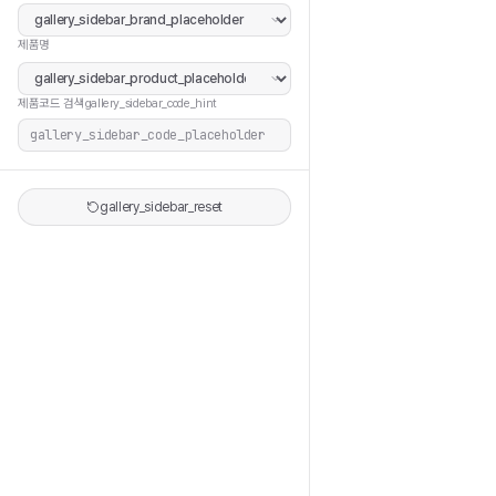
제품명
제품코드 검색
gallery_sidebar_code_hint
gallery_sidebar_reset